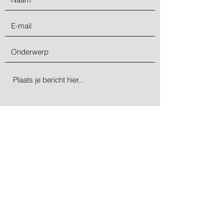
Verzenden
©2020 door jr cleaning facility. Met trots gemaakt