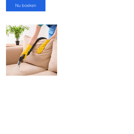
Nu boeken
Contactgegevens
Marconistraat 83, Rotterdam, Nederland