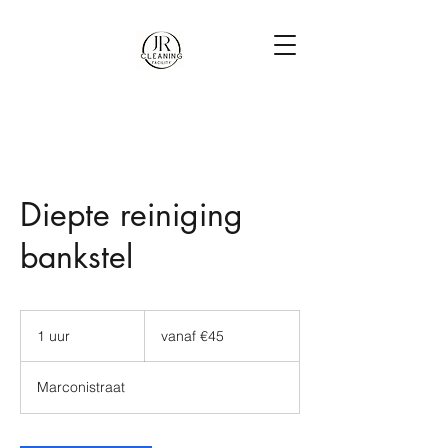
Diepte reiniging
bankstel
vanaf
€45
1 uur
1
vanaf €45
u
u
Marconistraat